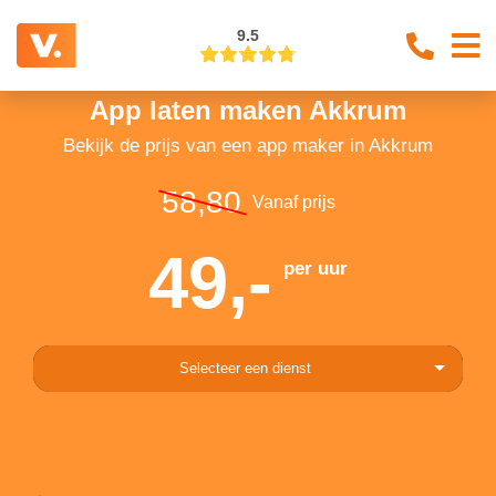
9.5
App laten maken Akkrum
Bekijk de prijs van een app maker in Akkrum
58,80
Vanaf prijs
49,-
per uur
Selecteer een dienst