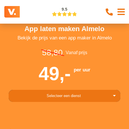
9.5
App laten maken Almelo
Bekijk de prijs van een app maker in Almelo
58,80
Vanaf prijs
49,-
per uur
Selecteer een dienst