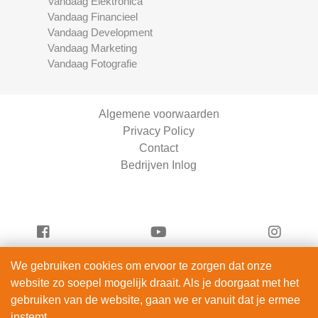
Vandaag Elektronica
Vandaag Financieel
Vandaag Development
Vandaag Marketing
Vandaag Fotografie
Algemene voorwaarden
Privacy Policy
Contact
Bedrijven Inlog
We gebruiken cookies om ervoor te zorgen dat onze
Vandaag Development is onderdeel van
website zo soepel mogelijk draait. Als je doorgaat met het
ServiceRight B.V. | KVK 90914872
gebruiken van de website, gaan we er vanuit dat je ermee
© 2012 – 2026
instemt.