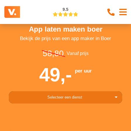
9.5
App laten maken boer
Bekijk de prijs van een app maker in Boer
58,80
Vanaf prijs
49,-
per uur
Selecteer een dienst