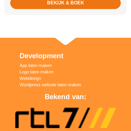
BEKIJK & BOEK
Development
App laten maken
Logo laten maken
Webdesign
Wordpress website laten maken
Bekend van: