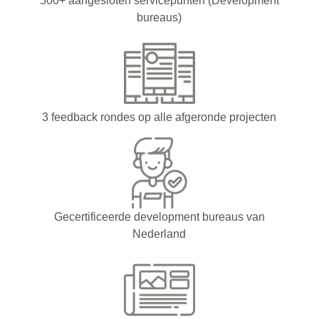
500+ aangesloten servicepunten (Development
bureaus)
3 feedback rondes op alle afgeronde projecten
Gecertificeerde development bureaus van
Nederland