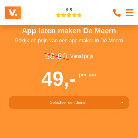
9.5
App laten maken De Meern
Bekijk de prijs van een app maker in De Meern
58,80
Vanaf prijs
49,-
per uur
Selecteer een dienst