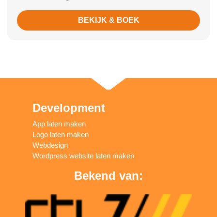
BEKIJK & BOEK
Development
App laten maken
Logo laten maken
Webdesign
Wordpress website laten maken
Bekend van: