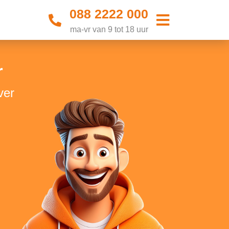
088 2222 000
ma-vr van 9 tot 18 uur
r
ver