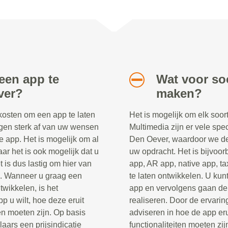
een app te
Wat voor soo
ver?
maken?
 kosten om een app te laten
Het is mogelijk om elk soor
gen sterk af van uw wensen
Multimedia zijn er vele spec
e app. Het is mogelijk om al
Den Oever, waardoor we de 
ar het is ook mogelijk dat u
uw opdracht. Het is bijvoo
 is dus lastig om hier van
app, AR app, native app, ta
n. Wanneer u graag een
te laten ontwikkelen. U kunt
twikkelen, is het
app en vervolgens gaan de 
p u wilt, hoe deze eruit
realiseren. Door de ervaring
en moeten zijn. Op basis
adviseren in hoe de app er
ars een prijsindicatie
functionaliteiten moeten zij