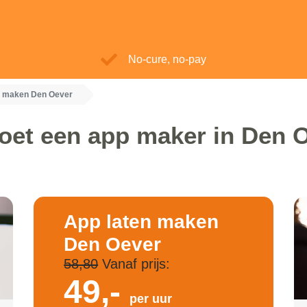
No-cure, no-pay
n maken Den Oever
oet een app maker in Den 
App laten maken
Den Oever
58,80
Vanaf prijs:
49,-
per uur