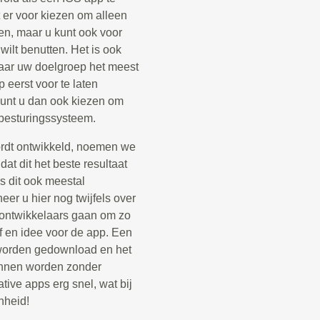
 er voor kiezen om alleen
en, maar u kunt ook voor
ilt benutten. Het is ook
aar uw doelgroep het meest
 eerst voor te laten
 kunt u dan ook kiezen om
 besturingssysteem.
ordt ontwikkeld, noemen we
at dit het beste resultaat
s dit ook meestal
er u hier nog twijfels over
p ontwikkelaars gaan om zo
jf en idee voor de app. Een
e worden gedownload en het
kunnen worden zonder
tive apps erg snel, wat bij
nheid!