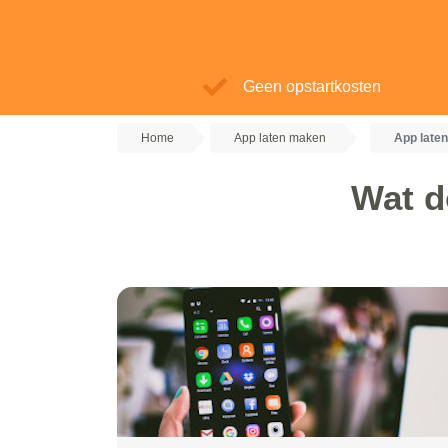
Geen opstartkosten
Home
App laten maken
App late
Wat d