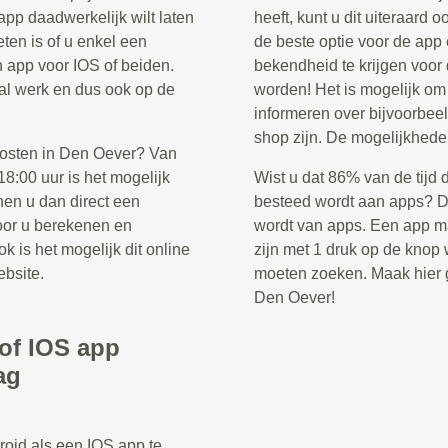
app daadwerkelijk wilt laten
heeft, kunt u dit uiteraard 
ten is of u enkel een
de beste optie voor de app
n app voor IOS of beiden.
bekendheid te krijgen voor
ntal werk en dus ook op de
worden! Het is mogelijk o
informeren over bijvoorbee
shop zijn. De mogelijkhede
kosten in Den Oever? Van
8:00 uur is het mogelijk
Wist u dat 86% van de tijd 
nen u dan direct een
besteed wordt aan apps? Di
voor u berekenen en
wordt van apps. Een app ma
k is het mogelijk dit online
zijn met 1 druk op de knop w
ebsite.
moeten zoeken. Maak hier g
Den Oever!
/of IOS app
ag
roid als een IOS app te