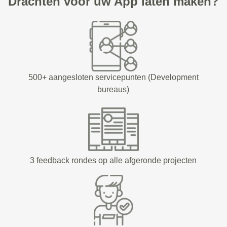
Drachten voor uw App laten maken?
500+ aangesloten servicepunten (Development
bureaus)
3 feedback rondes op alle afgeronde projecten