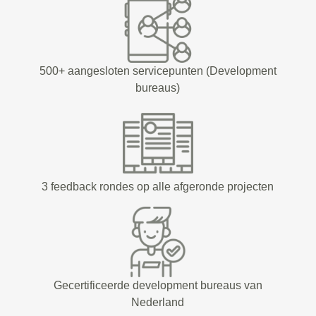
500+ aangesloten servicepunten (Development
bureaus)
3 feedback rondes op alle afgeronde projecten
Gecertificeerde development bureaus van
Nederland