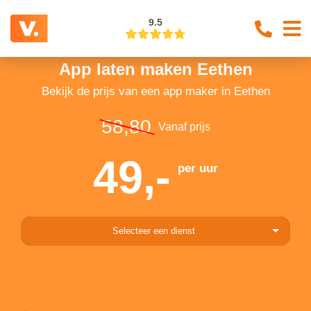
9.5
App laten maken Eethen
Bekijk de prijs van een app maker in Eethen
58,80
Vanaf prijs
49,-
per uur
Selecteer een dienst