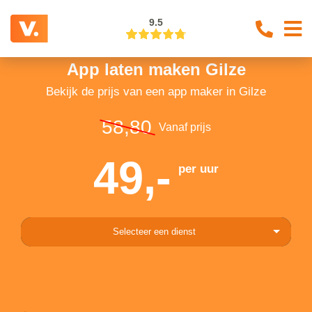
9.5
App laten maken Gilze
Bekijk de prijs van een app maker in Gilze
58,80
Vanaf prijs
49,-
per uur
Selecteer een dienst