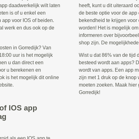
app daadwerkelijk wilt laten
heeft, kunt u dit uiteraard 
ten is of u enkel een
de beste optie voor de app
n app voor IOS of beiden.
bekendheid te krijgen voor
ntal werk en dus ook op de
worden! Het is mogelijk o
informeren over bijvoorbee
shop zijn. De mogelijkhede
osten in Gorredijk? Van
8:00 uur is het mogelijk
Wist u dat 86% van de tijd 
nen u dan direct een
besteed wordt aan apps? Di
voor u berekenen en
wordt van apps. Een app ma
k is het mogelijk dit online
zijn met 1 druk op de knop w
ebsite.
moeten zoeken. Maak hier g
Gorredijk!
/of IOS app
ag
roid als een IOS app te