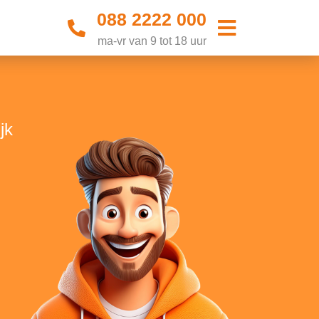
088 2222 000
ma-vr van 9 tot 18 uur
jk