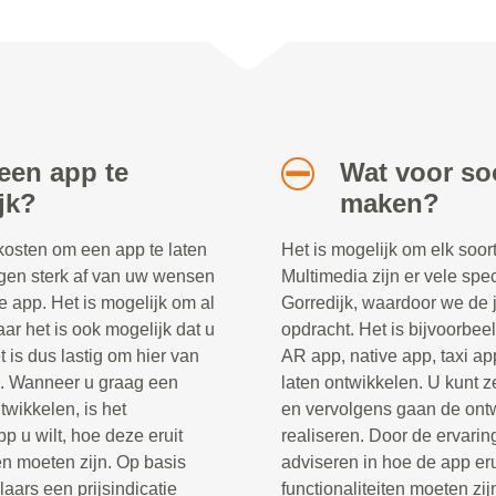
een app te
Wat voor soo
jk?
maken?
 kosten om een app te laten
Het is mogelijk om elk soor
gen sterk af van uw wensen
Multimedia zijn er vele spec
e app. Het is mogelijk om al
Gorredijk, waardoor we de 
ar het is ook mogelijk dat u
opdracht. Het is bijvoorbee
 is dus lastig om hier van
AR app, native app, taxi ap
n. Wanneer u graag een
laten ontwikkelen. U kunt z
twikkelen, is het
en vervolgens gaan de ontw
p u wilt, hoe deze eruit
realiseren. Door de ervaring
en moeten zijn. Op basis
adviseren in hoe de app er
ars een prijsindicatie
functionaliteiten moeten zij