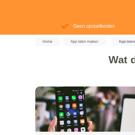
Geen opstartkosten
Home
App laten maken
App late
Wat d