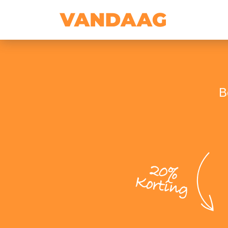
B
20%
Korting