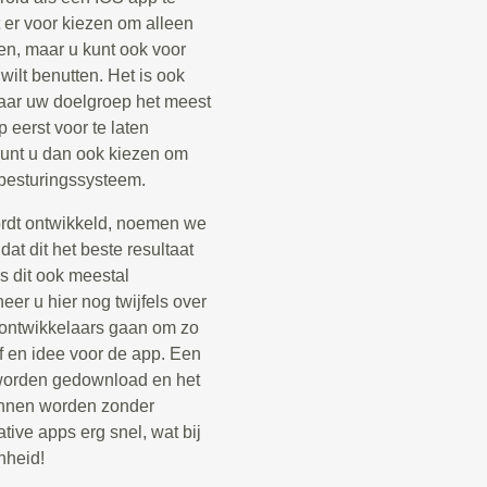
 er voor kiezen om alleen
en, maar u kunt ook voor
ilt benutten. Het is ook
aar uw doelgroep het meest
 eerst voor te laten
 kunt u dan ook kiezen om
 besturingssysteem.
ordt ontwikkeld, noemen we
at dit het beste resultaat
s dit ook meestal
er u hier nog twijfels over
p ontwikkelaars gaan om zo
jf en idee voor de app. Een
e worden gedownload en het
kunnen worden zonder
tive apps erg snel, wat bij
nheid!