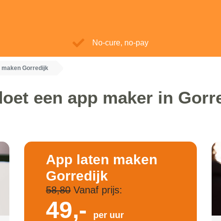
No-cure, no-pay
n maken Gorredijk
oet een app maker in Gorr
App laten maken
Gorredijk
58,80
Vanaf prijs:
49,-
per uur