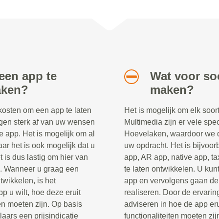
een app te
Wat voor soo
aken?
maken?
 kosten om een app te laten
Het is mogelijk om elk soor
gen sterk af van uw wensen
Multimedia zijn er vele spec
e app. Het is mogelijk om al
Hoevelaken, waardoor we de
ar het is ook mogelijk dat u
uw opdracht. Het is bijvoo
 is dus lastig om hier van
app, AR app, native app, ta
n. Wanneer u graag een
te laten ontwikkelen. U kunt
twikkelen, is het
app en vervolgens gaan de 
p u wilt, hoe deze eruit
realiseren. Door de ervaring
en moeten zijn. Op basis
adviseren in hoe de app er
ars een prijsindicatie
functionaliteiten moeten zij