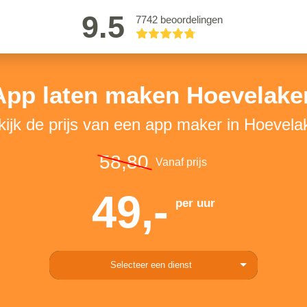
9.5
7742 beoordelingen
App laten maken Hoevelake
kijk de prijs van een app maker in Hoevela
58,80
Vanaf prijs
49,-
per uur
Selecteer een dienst