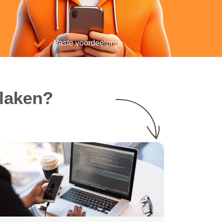
Vaste voordeelprijs
laken?