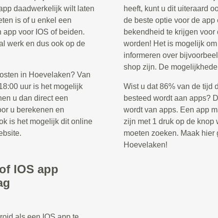
app daadwerkelijk wilt laten
heeft, kunt u dit uiteraard 
ten is of u enkel een
de beste optie voor de app
n app voor IOS of beiden.
bekendheid te krijgen voor
ntal werk en dus ook op de
worden! Het is mogelijk o
informeren over bijvoorbee
shop zijn. De mogelijkhede
kosten in Hoevelaken? Van
8:00 uur is het mogelijk
Wist u dat 86% van de tijd 
nen u dan direct een
besteed wordt aan apps? Di
voor u berekenen en
wordt van apps. Een app ma
k is het mogelijk dit online
zijn met 1 druk op de knop w
ebsite.
moeten zoeken. Maak hier g
Hoevelaken!
/of IOS app
ag
roid als een IOS app te