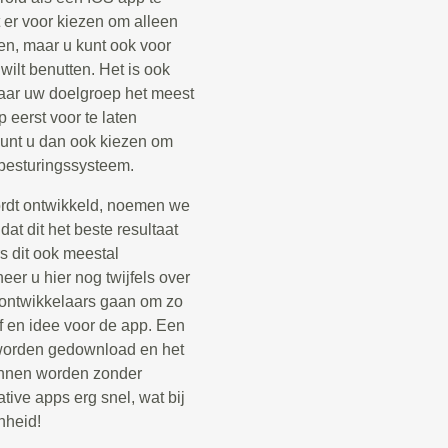
 er voor kiezen om alleen
en, maar u kunt ook voor
ilt benutten. Het is ook
aar uw doelgroep het meest
 eerst voor te laten
 kunt u dan ook kiezen om
 besturingssysteem.
ordt ontwikkeld, noemen we
at dit het beste resultaat
s dit ook meestal
er u hier nog twijfels over
p ontwikkelaars gaan om zo
jf en idee voor de app. Een
e worden gedownload en het
kunnen worden zonder
tive apps erg snel, wat bij
nheid!