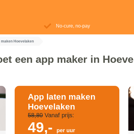
No-cure, no-pay
n maken Hoevelaken
oet een app maker in Hoeve
App laten maken
Hoevelaken
58,80
Vanaf prijs:
49,-
per uur