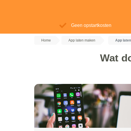
Geen opstartkosten
Home
App laten maken
App late
Wat d