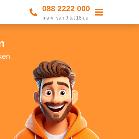
088 2222 000
ma-vr van 9 tot 18 uur
n
ken