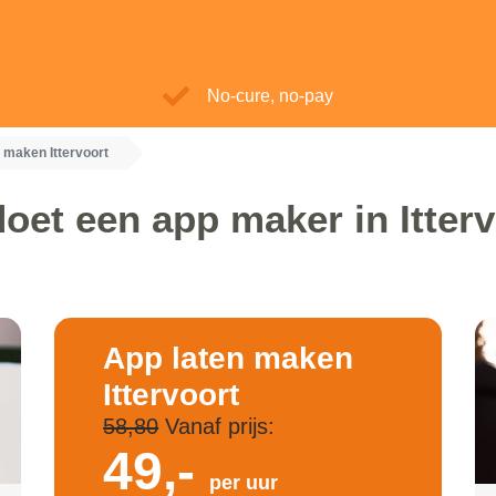
No-cure, no-pay
 maken Ittervoort
oet een app maker in Itter
App laten maken
Ittervoort
58,80
Vanaf prijs:
49,-
per uur