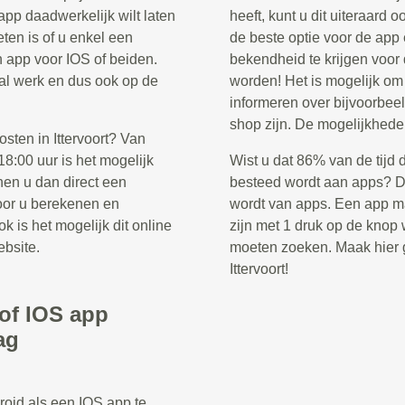
app daadwerkelijk wilt laten
heeft, kunt u dit uiteraard 
ten is of u enkel een
de beste optie voor de app
n app voor IOS of beiden.
bekendheid te krijgen voor
ntal werk en dus ook op de
worden! Het is mogelijk o
informeren over bijvoorbee
shop zijn. De mogelijkhede
sten in Ittervoort? Van
8:00 uur is het mogelijk
Wist u dat 86% van de tijd 
nen u dan direct een
besteed wordt aan apps? Di
voor u berekenen en
wordt van apps. Een app ma
k is het mogelijk dit online
zijn met 1 druk op de knop w
ebsite.
moeten zoeken. Maak hier g
Ittervoort!
/of IOS app
ag
roid als een IOS app te