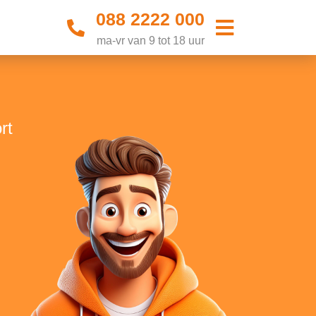
088 2222 000
ma-vr van 9 tot 18 uur
rt