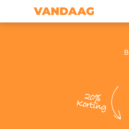
B
20%
Korting