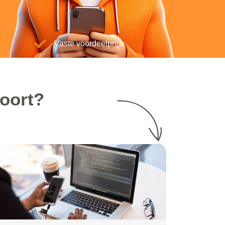
Vaste voordeelprijs
voort?