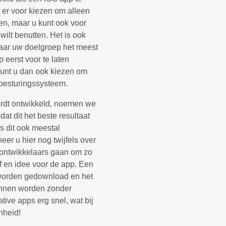
 er voor kiezen om alleen
en, maar u kunt ook voor
ilt benutten. Het is ook
aar uw doelgroep het meest
 eerst voor te laten
 kunt u dan ook kiezen om
 besturingssysteem.
ordt ontwikkeld, noemen we
at dit het beste resultaat
s dit ook meestal
er u hier nog twijfels over
p ontwikkelaars gaan om zo
jf en idee voor de app. Een
e worden gedownload en het
kunnen worden zonder
tive apps erg snel, wat bij
nheid!