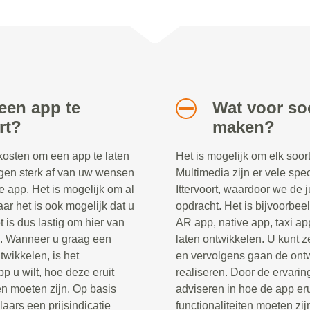
een app te
Wat voor soo
rt?
maken?
 kosten om een app te laten
Het is mogelijk om elk soor
gen sterk af van uw wensen
Multimedia zijn er vele spec
e app. Het is mogelijk om al
Ittervoort, waardoor we de 
ar het is ook mogelijk dat u
opdracht. Het is bijvoorbee
 is dus lastig om hier van
AR app, native app, taxi ap
n. Wanneer u graag een
laten ontwikkelen. U kunt z
twikkelen, is het
en vervolgens gaan de ontw
p u wilt, hoe deze eruit
realiseren. Door de ervaring
en moeten zijn. Op basis
adviseren in hoe de app er
ars een prijsindicatie
functionaliteiten moeten zij