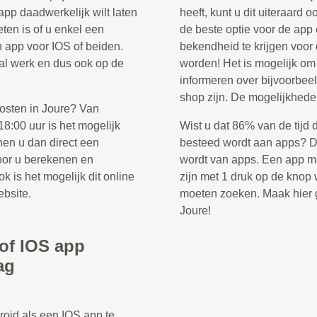
app daadwerkelijk wilt laten
heeft, kunt u dit uiteraard 
ten is of u enkel een
de beste optie voor de app
n app voor IOS of beiden.
bekendheid te krijgen voor
ntal werk en dus ook op de
worden! Het is mogelijk o
informeren over bijvoorbee
shop zijn. De mogelijkhede
kosten in Joure? Van
8:00 uur is het mogelijk
Wist u dat 86% van de tijd 
nen u dan direct een
besteed wordt aan apps? Di
voor u berekenen en
wordt van apps. Een app ma
k is het mogelijk dit online
zijn met 1 druk op de knop w
ebsite.
moeten zoeken. Maak hier g
Joure!
/of IOS app
ag
roid als een IOS app te