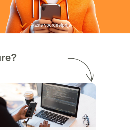
Vaste voordeelprijs
ure?