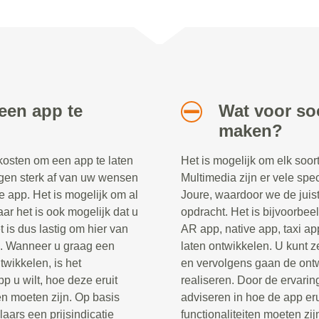
een app te
Wat voor soo
maken?
 kosten om een app te laten
Het is mogelijk om elk soor
gen sterk af van uw wensen
Multimedia zijn er vele spec
e app. Het is mogelijk om al
Joure, waardoor we de juis
ar het is ook mogelijk dat u
opdracht. Het is bijvoorbee
 is dus lastig om hier van
AR app, native app, taxi ap
n. Wanneer u graag een
laten ontwikkelen. U kunt z
twikkelen, is het
en vervolgens gaan de ontw
p u wilt, hoe deze eruit
realiseren. Door de ervaring
en moeten zijn. Op basis
adviseren in hoe de app er
ars een prijsindicatie
functionaliteiten moeten zij