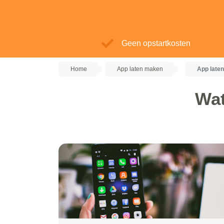
Geen opstartkosten
Home
App laten maken
App late
Wat