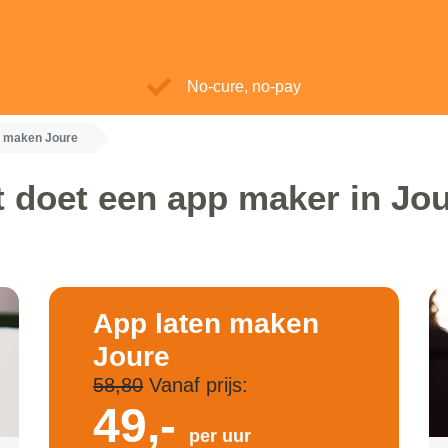
No-cure, no-pay
n maken Joure
 doet een app maker in Jo
App laten maken
Joure
58,80
Vanaf prijs:
49,-
per uur