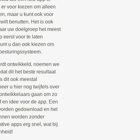
 er voor kiezen om alleen
en, maar u kunt ook voor
ilt benutten. Het is ook
aar uw doelgroep het meest
 eerst voor te laten
 kunt u dan ook kiezen om
 besturingssysteem.
ordt ontwikkeld, noemen we
at dit het beste resultaat
s dit ook meestal
er u hier nog twijfels over
p ontwikkelaars gaan om zo
jf en idee voor de app. Een
e worden gedownload en het
kunnen worden zonder
tive apps erg snel, wat bij
nheid!