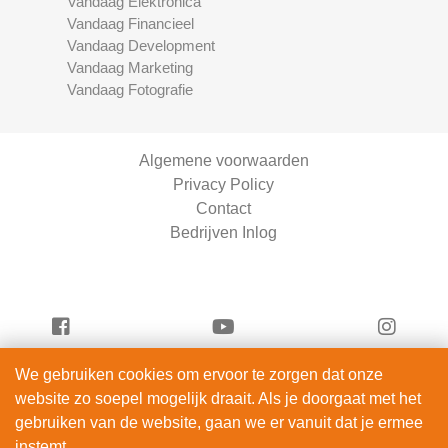
Vandaag Elektronica
Vandaag Financieel
Vandaag Development
Vandaag Marketing
Vandaag Fotografie
Algemene voorwaarden
Privacy Policy
Contact
Bedrijven Inlog
We gebruiken cookies om ervoor te zorgen dat onze
Vandaag Development is onderdeel van
website zo soepel mogelijk draait. Als je doorgaat met het
ServiceRight B.V. | KVK 90914872
gebruiken van de website, gaan we er vanuit dat je ermee
© 2012 – 2026
instemt.