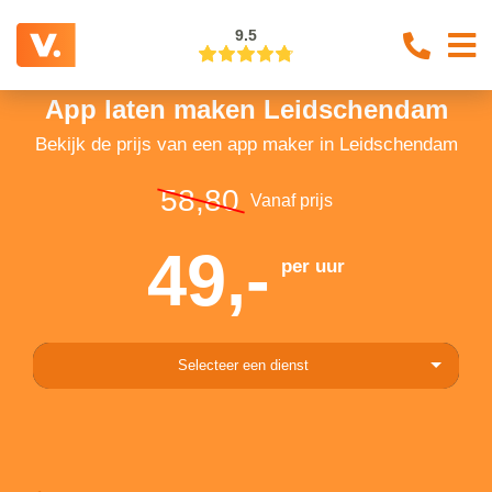
9.5
App laten maken Leidschendam
Bekijk de prijs van een app maker in Leidschendam
58,80
Vanaf prijs
49,-
per uur
Selecteer een dienst