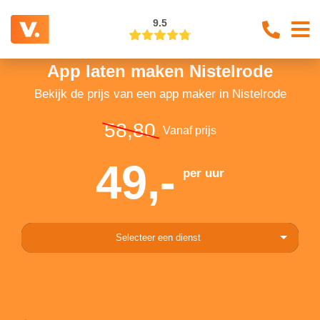
9.5
App laten maken Nistelrode
Bekijk de prijs van een app maker in Nistelrode
58,80
Vanaf prijs
49,-
per uur
Selecteer een dienst