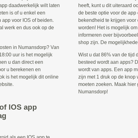
app daadwerkelijk wilt laten
heeft, kunt u dit uiteraard 
ten is of u enkel een
de beste optie voor de app
n app voor IOS of beiden.
bekendheid te krijgen voor
ntal werk en dus ook op de
worden! Het is mogelijk o
informeren over bijvoorbee
shop zijn. De mogelijkhede
 kosten in Numansdorp? Van
8:00 uur is het mogelijk
Wist u dat 86% van de tijd 
nen u dan direct een
besteed wordt aan apps? Di
voor u berekenen en
wordt van apps. Een app ma
k is het mogelijk dit online
zijn met 1 druk op de knop w
ebsite.
moeten zoeken. Maak hier g
Numansdorp!
/of IOS app
ag
roid als een IOS app te