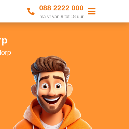
088 2222 000
ma-vr van 9 tot 18 uur
rp
dorp