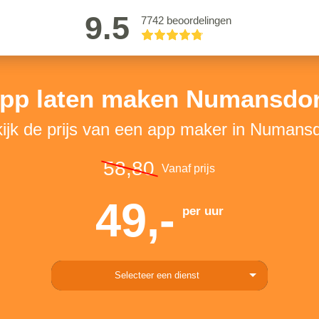
9.5
7742 beoordelingen
pp laten maken Numansdo
ijk de prijs van een app maker in Numans
58,80
Vanaf prijs
49,-
per uur
Selecteer een dienst