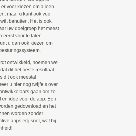
 er voor kiezen om alleen
en, maar u kunt ook voor
ilt benutten. Het is ook
aar uw doelgroep het meest
 eerst voor te laten
 kunt u dan ook kiezen om
 besturingssysteem.
ordt ontwikkeld, noemen we
at dit het beste resultaat
s dit ook meestal
er u hier nog twijfels over
p ontwikkelaars gaan om zo
jf en idee voor de app. Een
e worden gedownload en het
kunnen worden zonder
tive apps erg snel, wat bij
nheid!