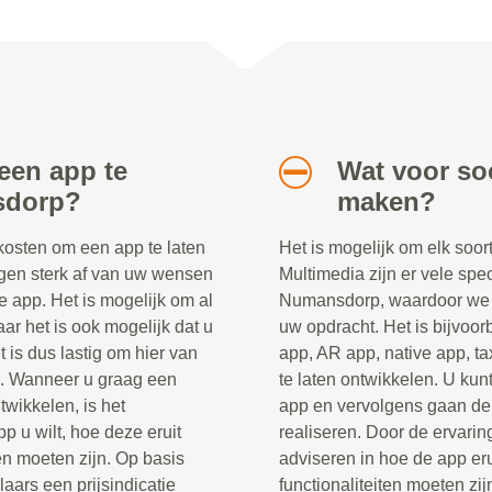
een app te
Wat voor soo
sdorp?
maken?
 kosten om een app te laten
Het is mogelijk om elk soor
gen sterk af van uw wensen
Multimedia zijn er vele spec
e app. Het is mogelijk om al
Numansdorp, waardoor we d
ar het is ook mogelijk dat u
uw opdracht. Het is bijvoo
 is dus lastig om hier van
app, AR app, native app, ta
n. Wanneer u graag een
te laten ontwikkelen. U kunt
twikkelen, is het
app en vervolgens gaan de 
p u wilt, hoe deze eruit
realiseren. Door de ervaring
en moeten zijn. Op basis
adviseren in hoe de app er
ars een prijsindicatie
functionaliteiten moeten zij