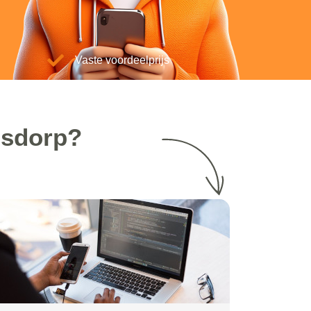
Vaste voordeelprijs
nsdorp?