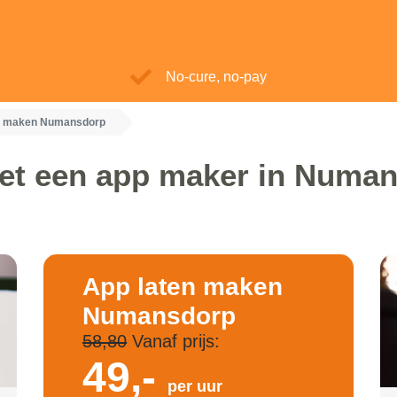
No-cure, no-pay
n maken Numansdorp
et een app maker in Numa
App laten maken
Numansdorp
58,80
Vanaf prijs:
49,-
per uur