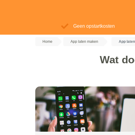
Geen opstartkosten
Home
App laten maken
App late
Wat do