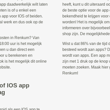
app daadwerkelijk wilt laten
heeft, kunt u dit uiteraard 
ten is of u enkel een
de beste optie voor de app
n app voor IOS of beiden.
bekendheid te krijgen voor
ntal werk en dus ook op de
worden! Het is mogelijk o
informeren over bijvoorbee
shop zijn. De mogelijkhede
 kosten in Renkum? Van
8:00 uur is het mogelijk
Wist u dat 86% van de tijd 
nen u dan direct een
besteed wordt aan apps? Di
voor u berekenen en
wordt van apps. Een app ma
k is het mogelijk dit online
zijn met 1 druk op de knop w
ebsite.
moeten zoeken. Maak hier g
Renkum!
/of IOS app
ag
roid als een IOS app te