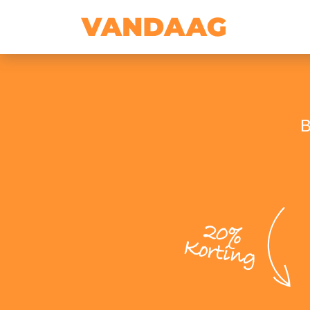
B
20%
Korting