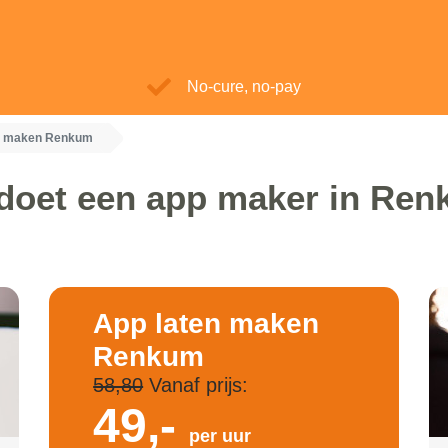
No-cure, no-pay
n maken Renkum
doet een app maker in Re
App laten maken
Renkum
58,80
Vanaf prijs:
49,-
per uur