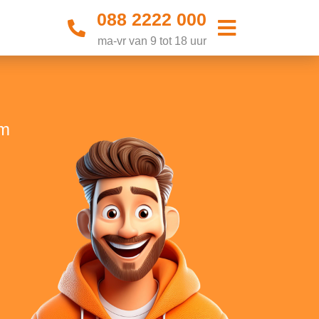
088 2222 000
ma-vr van 9 tot 18 uur
um