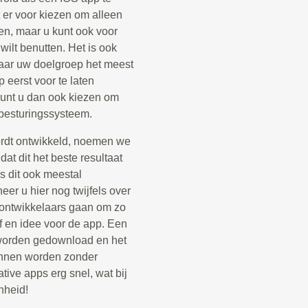
 er voor kiezen om alleen
en, maar u kunt ook voor
ilt benutten. Het is ook
aar uw doelgroep het meest
 eerst voor te laten
 kunt u dan ook kiezen om
 besturingssysteem.
ordt ontwikkeld, noemen we
at dit het beste resultaat
s dit ook meestal
er u hier nog twijfels over
p ontwikkelaars gaan om zo
jf en idee voor de app. Een
e worden gedownload en het
kunnen worden zonder
tive apps erg snel, wat bij
nheid!