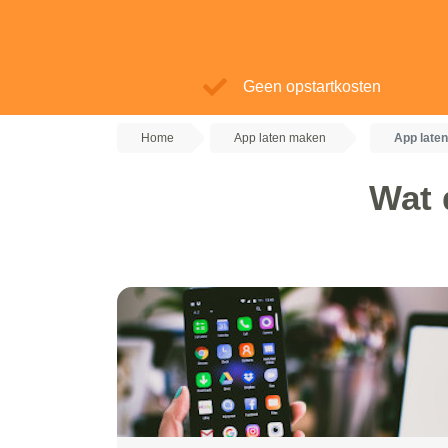
Geen opstartkosten
Home
App laten maken
App late
Wat 