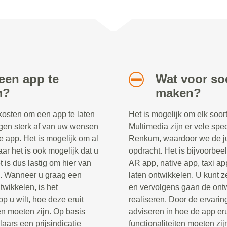
een app te
Wat voor soo
m?
maken?
 kosten om een app te laten
Het is mogelijk om elk soor
gen sterk af van uw wensen
Multimedia zijn er vele spec
e app. Het is mogelijk om al
Renkum, waardoor we de ju
ar het is ook mogelijk dat u
opdracht. Het is bijvoorbee
 is dus lastig om hier van
AR app, native app, taxi ap
n. Wanneer u graag een
laten ontwikkelen. U kunt z
twikkelen, is het
en vervolgens gaan de ontw
p u wilt, hoe deze eruit
realiseren. Door de ervaring
en moeten zijn. Op basis
adviseren in hoe de app er
ars een prijsindicatie
functionaliteiten moeten zij