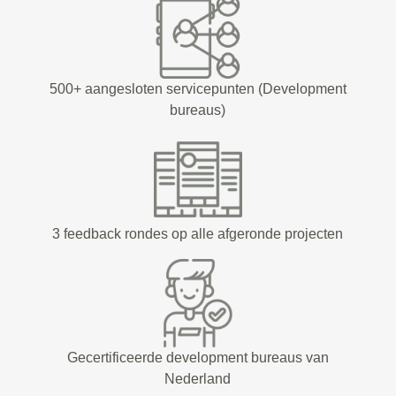
500+ aangesloten servicepunten (Development
bureaus)
3 feedback rondes op alle afgeronde projecten
Gecertificeerde development bureaus van
Nederland