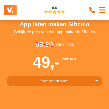
9.5
App laten maken Sibculo
Bekijk de prijs van een app maker in Sibculo
58,80
Vanaf prijs
49,-
per uur
Selecteer een dienst