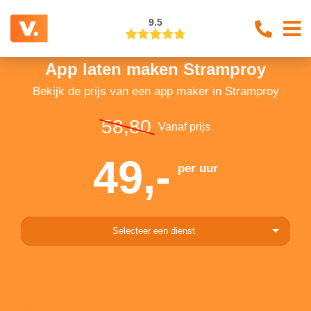
9.5
App laten maken Stramproy
Bekijk de prijs van een app maker in Stramproy
58,80
Vanaf prijs
49,-
per uur
Selecteer een dienst