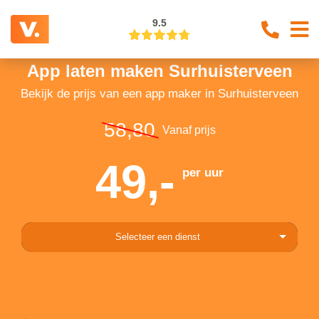
9.5
App laten maken Surhuisterveen
Bekijk de prijs van een app maker in Surhuisterveen
58,80
Vanaf prijs
49,-
per uur
Selecteer een dienst