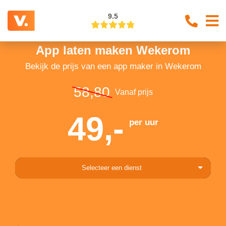
9.5
App laten maken Wekerom
Bekijk de prijs van een app maker in Wekerom
58,80
Vanaf prijs
49,-
per uur
Selecteer een dienst