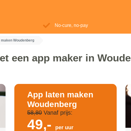
No-cure, no-pay
n maken Woudenberg
et een app maker in Woud
App laten maken
Woudenberg
58,80
Vanaf prijs:
49,-
per uur