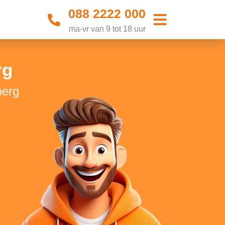
088 2222 000
ma-vr van 9 tot 18 uur
rg
berg