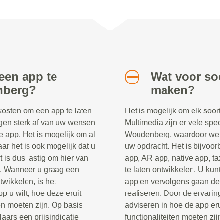
een app te
Wat voor soo
nberg?
maken?
 kosten om een app te laten
Het is mogelijk om elk soor
gen sterk af van uw wensen
Multimedia zijn er vele spec
e app. Het is mogelijk om al
Woudenberg, waardoor we d
ar het is ook mogelijk dat u
uw opdracht. Het is bijvoo
 is dus lastig om hier van
app, AR app, native app, ta
n. Wanneer u graag een
te laten ontwikkelen. U kunt
twikkelen, is het
app en vervolgens gaan de 
p u wilt, hoe deze eruit
realiseren. Door de ervaring
en moeten zijn. Op basis
adviseren in hoe de app er
ars een prijsindicatie
functionaliteiten moeten zij