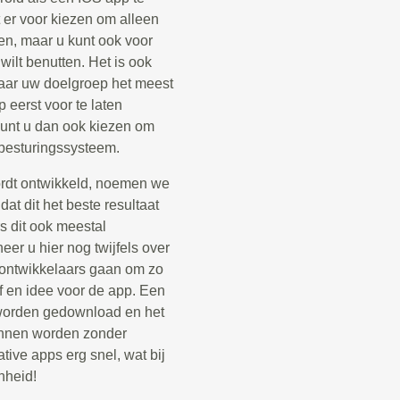
 er voor kiezen om alleen
en, maar u kunt ook voor
ilt benutten. Het is ook
aar uw doelgroep het meest
 eerst voor te laten
 kunt u dan ook kiezen om
 besturingssysteem.
ordt ontwikkeld, noemen we
at dit het beste resultaat
s dit ook meestal
er u hier nog twijfels over
p ontwikkelaars gaan om zo
jf en idee voor de app. Een
e worden gedownload en het
kunnen worden zonder
tive apps erg snel, wat bij
nheid!