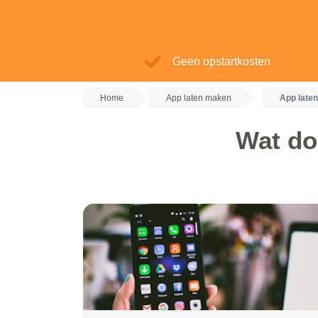
Geen opstartkosten
Home
App laten maken
App late
Wat do