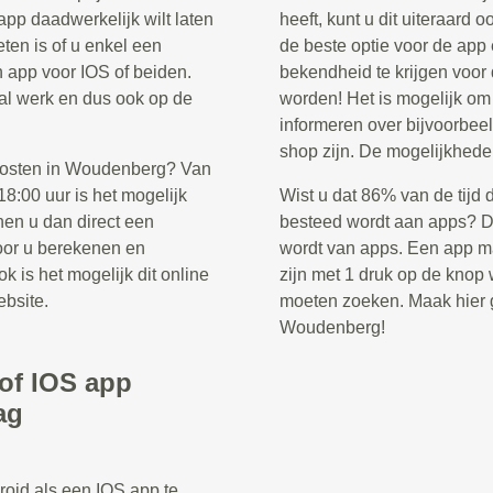
app daadwerkelijk wilt laten
heeft, kunt u dit uiteraard 
ten is of u enkel een
de beste optie voor de app
n app voor IOS of beiden.
bekendheid te krijgen voor
ntal werk en dus ook op de
worden! Het is mogelijk o
informeren over bijvoorbee
shop zijn. De mogelijkhede
 kosten in Woudenberg? Van
8:00 uur is het mogelijk
Wist u dat 86% van de tijd 
nen u dan direct een
besteed wordt aan apps? Di
voor u berekenen en
wordt van apps. Een app ma
k is het mogelijk dit online
zijn met 1 druk op de knop w
ebsite.
moeten zoeken. Maak hier g
Woudenberg!
/of IOS app
ag
roid als een IOS app te