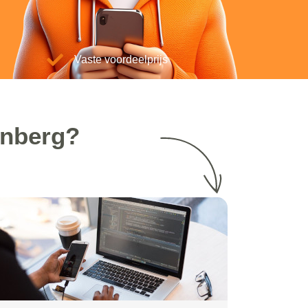
Vaste voordeelprijs
enberg?