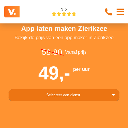
9.5
App laten maken Zierikzee
Bekijk de prijs van een app maker in Zierikzee
58,80
Vanaf prijs
49,-
per uur
Selecteer een dienst