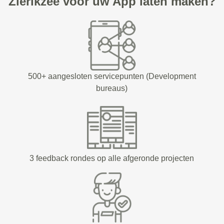
Zierikzee voor uw App laten maken?
500+ aangesloten servicepunten (Development
bureaus)
3 feedback rondes op alle afgeronde projecten