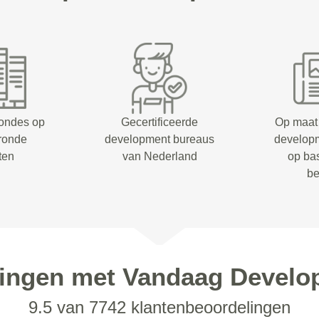
rondes op
Gecertificeerde
Op maat
eronde
development bureaus
develop
ten
van Nederland
op ba
be
ringen met Vandaag Develo
9.5 van 7742 klantenbeoordelingen