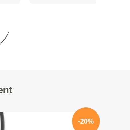
ent
-20%