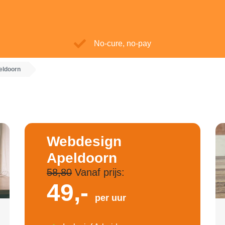
No-cure, no-pay
eldoorn
Webdesign
Apeldoorn
58,80
Vanaf prijs:
49,-
per uur