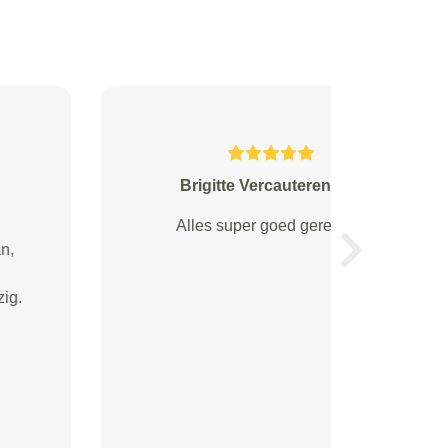
Germain Elvira van Rotterdam
Ik vindt het goed een heel goeie
service prima
Volgende