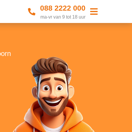
088 2222 000
ma-vr van 9 tot 18 uur
oorn