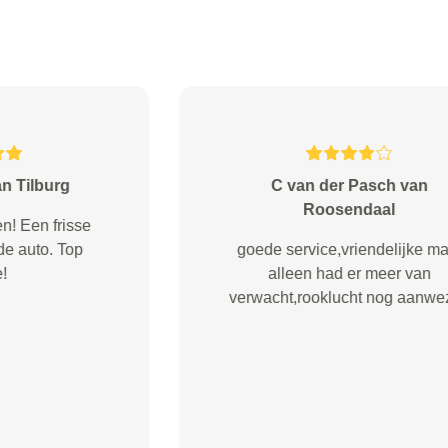
Willems van Wijchen
Ontzettend goede service! Omdat
we maar bepaalde tijden
aanwezig zijn werd de auto
opgehaald op een door ons
gewenst tijdstip, en er was
telefonisch overleg vanuit Traa bij
extra werk. Vriendelijk, service
gericht, en niet onbelangrijk; een
goed resu...