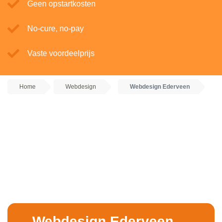
Geen opstartkosten
No-cure, no-pay
Vaste voordeelprijs
Home
Webdesign
Webdesign Ederveen
Webdesign Ederveen