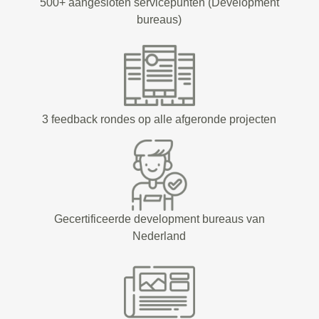
500+ aangesloten servicepunten (Development
bureaus)
3 feedback rondes op alle afgeronde projecten
Gecertificeerde development bureaus van
Nederland