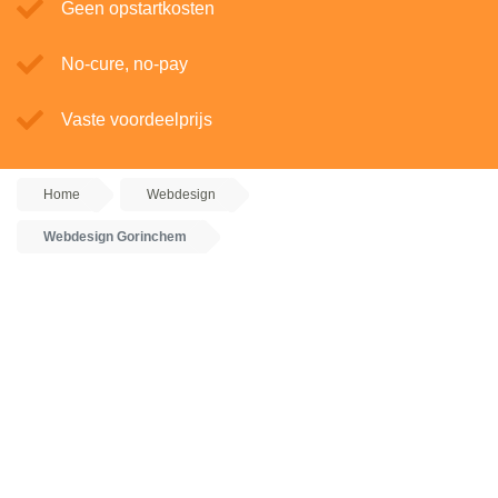
Geen opstartkosten
No-cure, no-pay
Vaste voordeelprijs
Home
Webdesign
Webdesign Gorinchem