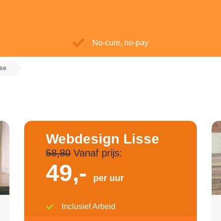
No-cure, no-pay
sse
Webdesign Lisse
58,80
Vanaf prijs:
49,-
per uur
Inclusief Arbeid