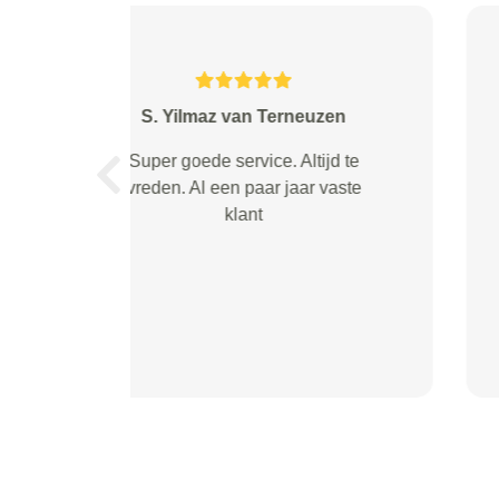
P.van Gool van Made
uitmuntend !!!!!! geweldige service
Vorige