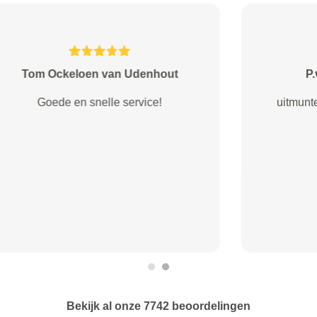
Heijmans van Veldhoven
Ik wilde een tweedehands auto
aanschaffen maar wilde deze
eerst door een onafhankelijk
bedrijf uit laten lezen en laten
keuren. Dit kon via vandaag. Ik
kon terecht in de omgeving van de
verkoper van de auto. De keuring
was goed verzorgd en ik kreeg ...
Bekijk al onze 7742 beoordelingen