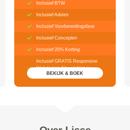
Inclusief BTW
Inclusief Advies
Inclusief Voorbereidingsfase
Inclusief Concepten
Inclusief 20% Korting
Inclusief GRATIS Responsive
Webdesign (Voor tablet en
BEKIJK & BOEK
mobile)
Over Lisse