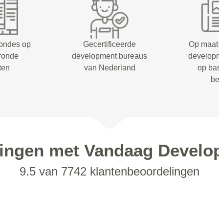
rondes op
Gecertificeerde
Op maat
eronde
development bureaus
develop
ten
van Nederland
op ba
be
ringen met Vandaag Develo
9.5 van 7742 klantenbeoordelingen