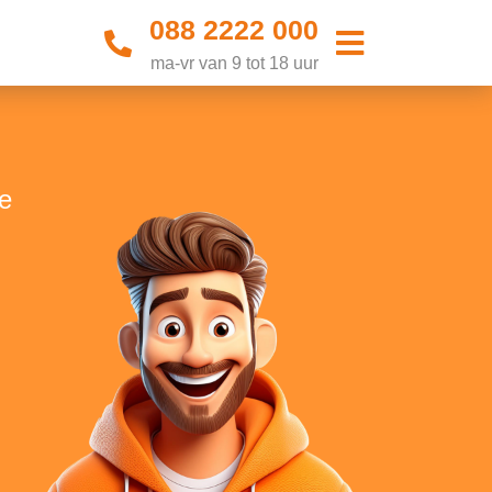
088 2222 000
ma-vr van 9 tot 18 uur
se