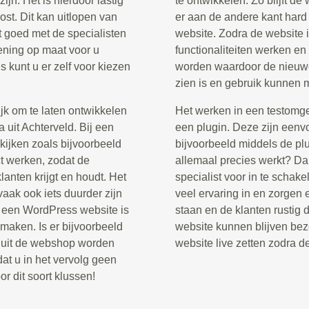
ijn. Het is hierdoor lastig
te ontwikkelen. Zo blijft de
st. Dit kan uitlopen van
er aan de andere kant har
t goed met de specialisten
website. Zodra de website i
kening op maat voor u
functionaliteiten werken en
 kunt u er zelf voor kiezen
worden waardoor de nieuwe
zien is en gebruik kunnen
jk om te laten ontwikkelen
Het werken in een testomg
uit Achterveld. Bij een
een plugin. Deze zijn eenvo
kijken zoals bijvoorbeeld
bijvoorbeeld middels de pl
t werken, zodat de
allemaal precies werkt? D
lanten krijgt en houdt. Het
specialist voor in te schak
aak ook iets duurder zijn
veel ervaring in en zorgen e
n een WordPress website is
staan en de klanten rustig 
maken. Is er bijvoorbeeld
website kunnen blijven bez
n uit de webshop worden
website live zetten zodra d
at u in het vervolg geen
r dit soort klussen!