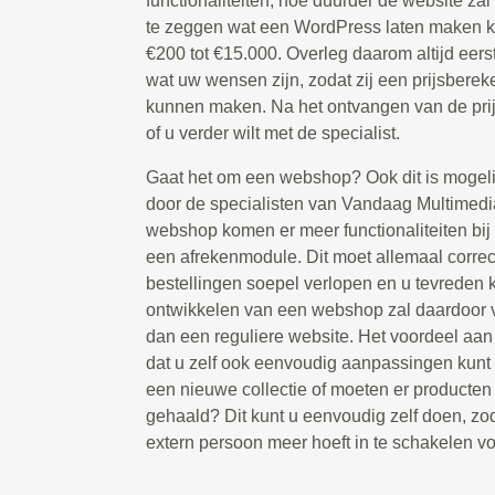
functionaliteiten, hoe duurder de website zal z
te zeggen wat een WordPress laten maken ko
€200 tot €15.000. Overleg daarom altijd eers
wat uw wensen zijn, zodat zij een prijsbere
kunnen maken. Na het ontvangen van de prijs
of u verder wilt met de specialist.
Gaat het om een webshop? Ook dit is mogeli
door de specialisten van Vandaag Multimedia 
webshop komen er meer functionaliteiten bij 
een afrekenmodule. Dit moet allemaal correc
bestellingen soepel verlopen en u tevreden k
ontwikkelen van een webshop zal daardoor v
dan een reguliere website. Het voordeel aa
dat u zelf ook eenvoudig aanpassingen kunt 
een nieuwe collectie of moeten er producte
gehaald? Dit kunt u eenvoudig zelf doen, zod
extern persoon meer hoeft in te schakelen voo