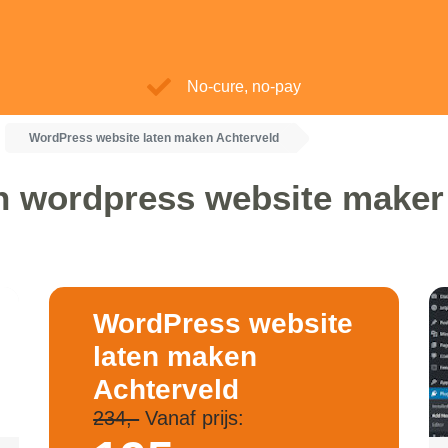
No-cure, no-pay
WordPress website laten maken Achterveld
n wordpress website maker
WordPress website
laten maken
Achterveld
234,-
Vanaf prijs: