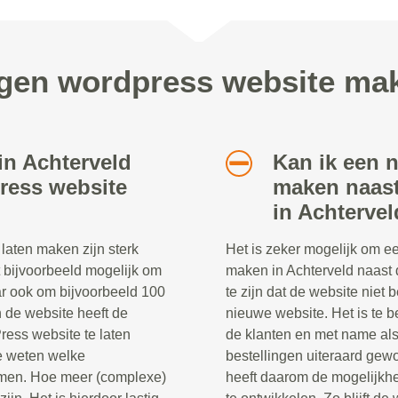
agen wordpress website mak
in Achterveld
Kan ik een 
ress website
maken naast
in Achterve
aten maken zijn sterk
Het is zeker mogelijk om e
t bijvoorbeeld mogelijk om
maken in Achterveld naast 
ar ook om bijvoorbeeld 100
te zijn dat de website niet 
n de website heeft de
nieuwe website. Het is te be
ress website te laten
de klanten en met name al
te weten welke
bestellingen uiteraard ge
komen. Hoe meer (complexe)
heeft daarom de mogelijkh