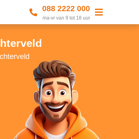
088 2222 000
ma-vr van 9 tot 18 uur
hterveld
chterveld