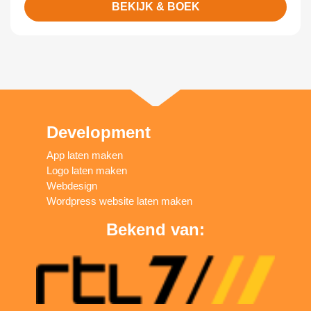
BEKIJK & BOEK
Development
App laten maken
Logo laten maken
Webdesign
Wordpress website laten maken
Bekend van: