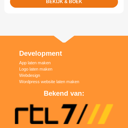
BEKIJK & BOEK
Development
App laten maken
Logo laten maken
Webdesign
Wordpress website laten maken
Bekend van: