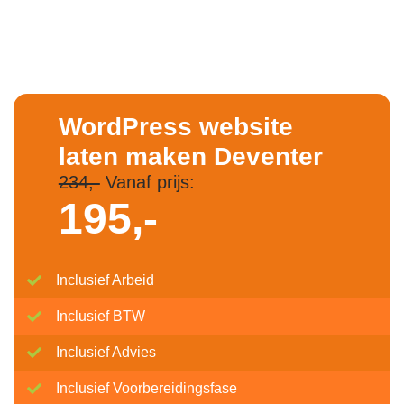
WordPress website
laten maken Deventer
234,-
Vanaf prijs:
195,-
Inclusief Arbeid
Inclusief BTW
Inclusief Advies
Inclusief Voorbereidingsfase