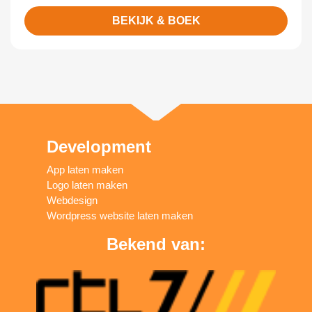
BEKIJK & BOEK
Development
App laten maken
Logo laten maken
Webdesign
Wordpress website laten maken
Bekend van: