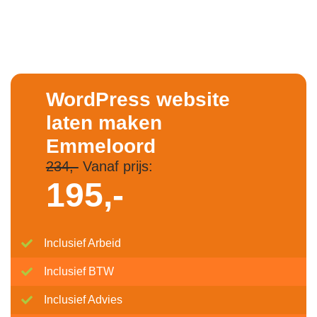
WordPress website
laten maken
Emmeloord
234,-
Vanaf prijs:
195,-
Inclusief Arbeid
Inclusief BTW
Inclusief Advies