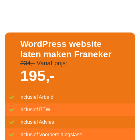
WordPress website
laten maken Franeker
234,-
Vanaf prijs:
195,-
Inclusief Arbeid
Inclusief BTW
Inclusief Advies
Inclusief Voorbereidingsfase