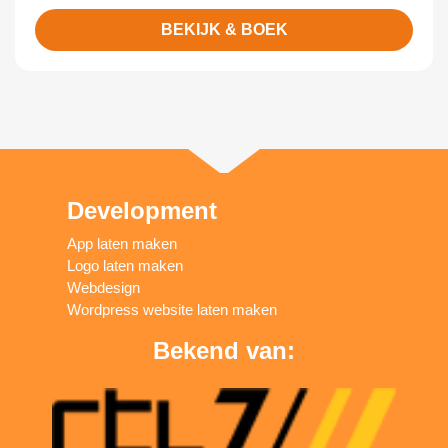
BEKIJK & BOEK
Development
App laten maken
Logo laten maken
Webdesign
Wordpress website laten maken
Bekend van: