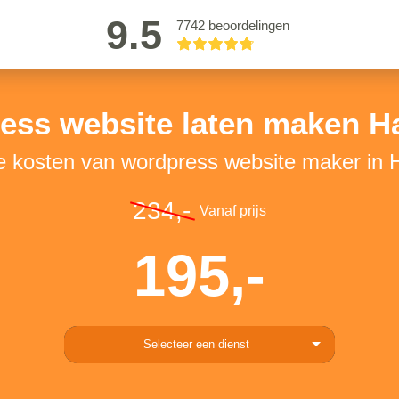
9.5
7742 beoordelingen
ss website laten maken H
e kosten van wordpress website maker in 
234,-
Vanaf prijs
195,-
Selecteer een dienst