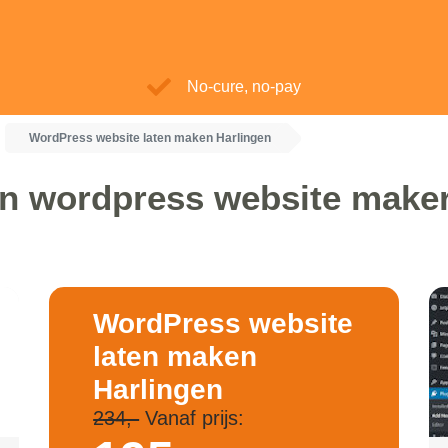
No-cure, no-pay
WordPress website laten maken Harlingen
en wordpress website maker
WordPress website
laten maken
Harlingen
234,-
Vanaf prijs: