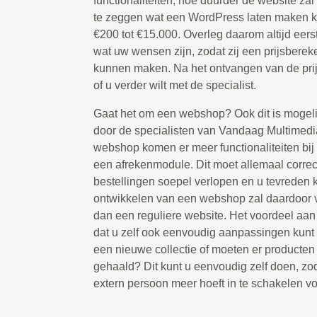
functionaliteiten, hoe duurder de website zal z
te zeggen wat een WordPress laten maken ko
€200 tot €15.000. Overleg daarom altijd eers
wat uw wensen zijn, zodat zij een prijsbere
kunnen maken. Na het ontvangen van de prijs
of u verder wilt met de specialist.
Gaat het om een webshop? Ook dit is mogeli
door de specialisten van Vandaag Multimedia
webshop komen er meer functionaliteiten bij 
een afrekenmodule. Dit moet allemaal correc
bestellingen soepel verlopen en u tevreden k
ontwikkelen van een webshop zal daardoor v
dan een reguliere website. Het voordeel aa
dat u zelf ook eenvoudig aanpassingen kunt 
een nieuwe collectie of moeten er producte
gehaald? Dit kunt u eenvoudig zelf doen, zod
extern persoon meer hoeft in te schakelen voo