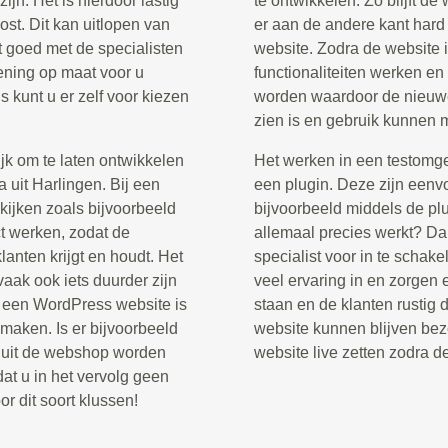
ijn. Het is hierdoor lastig
te ontwikkelen. Zo blijft de
st. Dit kan uitlopen van
er aan de andere kant har
t goed met de specialisten
website. Zodra de website i
kening op maat voor u
functionaliteiten werken en
 kunt u er zelf voor kiezen
worden waardoor de nieuwe
zien is en gebruik kunnen
jk om te laten ontwikkelen
Het werken in een testomg
 uit Harlingen. Bij een
een plugin. Deze zijn eenvo
kijken zoals bijvoorbeeld
bijvoorbeeld middels de pl
t werken, zodat de
allemaal precies werkt? D
lanten krijgt en houdt. Het
specialist voor in te schak
aak ook iets duurder zijn
veel ervaring in en zorgen e
n een WordPress website is
staan en de klanten rustig 
maken. Is er bijvoorbeeld
website kunnen blijven bez
n uit de webshop worden
website live zetten zodra d
at u in het vervolg geen
r dit soort klussen!