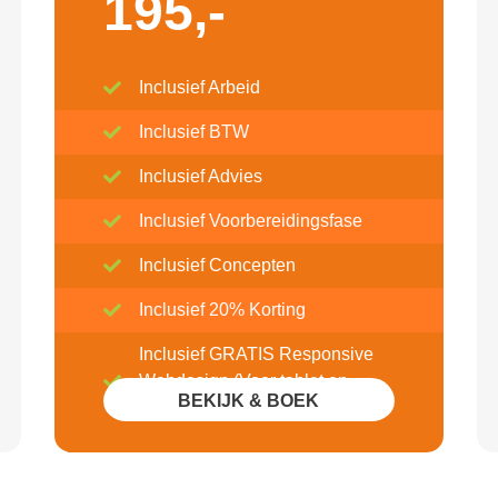
195,-
Inclusief Arbeid
Inclusief BTW
Inclusief Advies
Inclusief Voorbereidingsfase
Inclusief Concepten
Inclusief 20% Korting
Inclusief GRATIS Responsive
Webdesign (Voor tablet en
BEKIJK & BOEK
mobile)