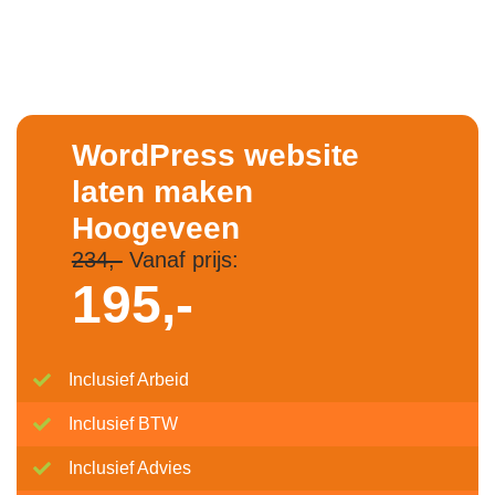
WordPress website
laten maken
Hoogeveen
234,-
Vanaf prijs:
195,-
Inclusief Arbeid
Inclusief BTW
Inclusief Advies