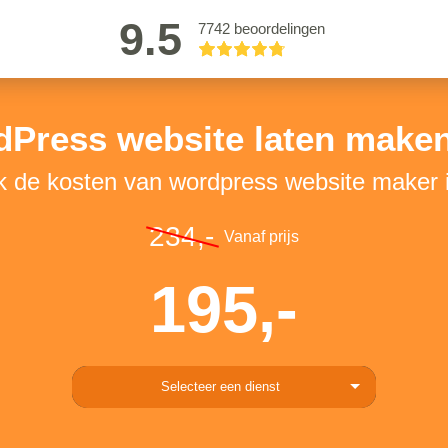
9.5
7742 beoordelingen
Press website laten maken
k de kosten van wordpress website maker i
234,-
Vanaf prijs
195,-
Selecteer een dienst