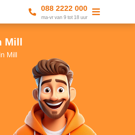
088 2222 000
ma-vr van 9 tot 18 uur
 Mill
n Mill