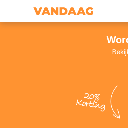
Word
Bekij
20%
Korting