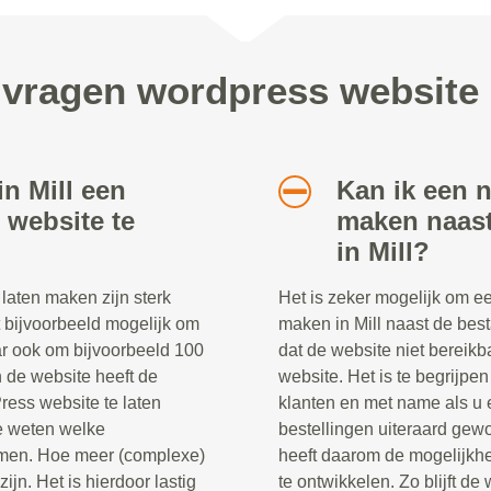
 vragen wordpress website 
in Mill een
Kan ik een 
website te
maken naast
in Mill?
aten maken zijn sterk
Het is zeker mogelijk om e
t bijvoorbeeld mogelijk om
maken in Mill naast de best
ar ook om bijvoorbeeld 100
dat de website niet bereikb
n de website heeft de
website. Het is te begrijpen
ress website te laten
klanten en met name als u
te weten welke
bestellingen uiteraard ge
komen. Hoe meer (complexe)
heeft daarom de mogelijkh
ijn. Het is hierdoor lastig
te ontwikkelen. Zo blijft de