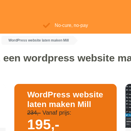
No-cure, no-pay
WordPress website laten maken Mill
 een wordpress website ma
WordPress website
laten maken Mill
234,-
Vanaf prijs:
195,-