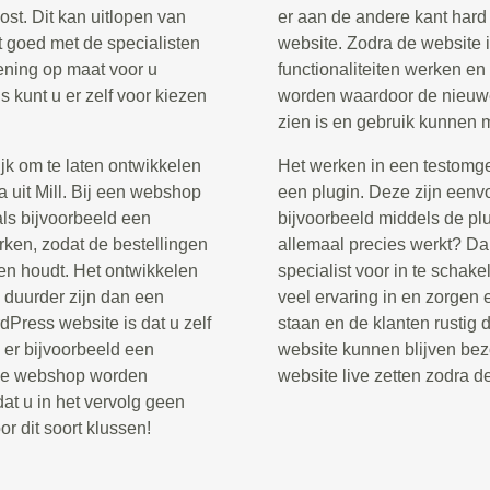
st. Dit kan uitlopen van
er aan de andere kant har
t goed met de specialisten
website. Zodra de website i
kening op maat voor u
functionaliteiten werken en
 kunt u er zelf voor kiezen
worden waardoor de nieuwe
zien is en gebruik kunnen
jk om te laten ontwikkelen
Het werken in een testomg
 uit Mill. Bij een webshop
een plugin. Deze zijn eenvo
als bijvoorbeeld een
bijvoorbeeld middels de pl
rken, zodat de bestellingen
allemaal precies werkt? D
 en houdt. Het ontwikkelen
specialist voor in te schak
 duurder zijn dan een
veel ervaring in en zorgen e
Press website is dat u zelf
staan en de klanten rustig 
er bijvoorbeeld een
website kunnen blijven bez
t de webshop worden
website live zetten zodra d
at u in het vervolg geen
r dit soort klussen!