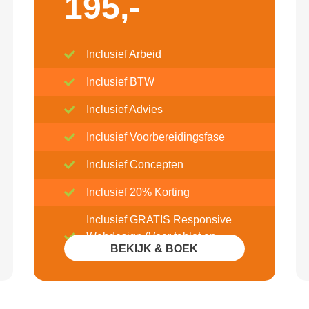
195,-
Inclusief Arbeid
Inclusief BTW
Inclusief Advies
Inclusief Voorbereidingsfase
Inclusief Concepten
Inclusief 20% Korting
Inclusief GRATIS Responsive
Webdesign (Voor tablet en
BEKIJK & BOEK
mobile)