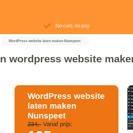
No-cure, no-pay
WordPress website laten maken Nunspeet
en wordpress website make
WordPress website
laten maken
Nunspeet
234,-
Vanaf prijs: