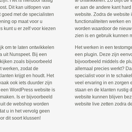
ijn. Het is hierdoor lastig
te ontwikkelen. Zo blijft de
st. Dit kan uitlopen van
er aan de andere kant har
t goed met de specialisten
website. Zodra de website i
kening op maat voor u
functionaliteiten werken en
 kunt u er zelf voor kiezen
worden waardoor de nieuwe
zien is en gebruik kunnen
jk om te laten ontwikkelen
Het werken in een testomg
 uit Nunspeet. Bij een
een plugin. Deze zijn eenvo
kijken zoals bijvoorbeeld
bijvoorbeeld middels de pl
t werken, zodat de
allemaal precies werkt? D
lanten krijgt en houdt. Het
specialist voor in te schak
aak ook iets duurder zijn
veel ervaring in en zorgen e
n een WordPress website is
staan en de klanten rustig 
maken. Is er bijvoorbeeld
website kunnen blijven bez
n uit de webshop worden
website live zetten zodra d
at u in het vervolg geen
r dit soort klussen!