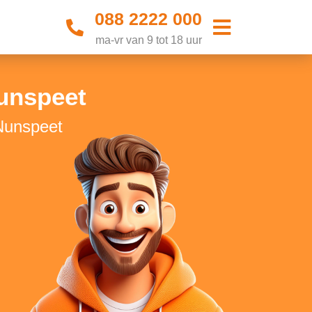
088 2222 000
ma-vr van 9 tot 18 uur
unspeet
Nunspeet