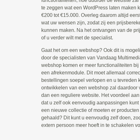
functionaliteiten, hoe duurder de website zal z
te zeggen wat een WordPress laten maken ko
€200 tot €15.000. Overleg daarom altijd eers
wat uw wensen zijn, zodat zij een prijsbere
kunnen maken. Na het ontvangen van de prijs
of u verder wilt met de specialist.
Gaat het om een webshop? Ook dit is mogeli
door de specialisten van Vandaag Multimedia
webshop komen er meer functionaliteiten bij 
een afrekenmodule. Dit moet allemaal correc
bestellingen soepel verlopen en u tevreden k
ontwikkelen van een webshop zal daardoor v
dan een reguliere website. Het voordeel aa
dat u zelf ook eenvoudig aanpassingen kunt 
een nieuwe collectie of moeten er producte
gehaald? Dit kunt u eenvoudig zelf doen, zod
extern persoon meer hoeft in te schakelen voo