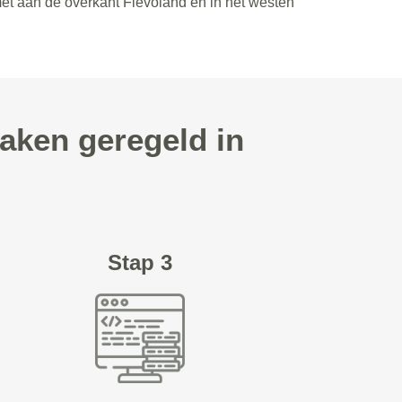
met aan de overkant Flevoland en in het westen
aken geregeld in
Stap 3