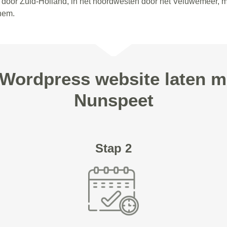
en door Zuid-Holland, in het noordwesten door het Veluwemeer, 
nhem.
 Wordpress website laten m
Nunspeet
Stap 2