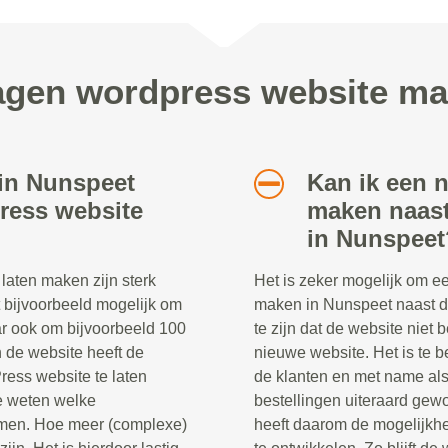
ragen wordpress website ma
 in Nunspeet
Kan ik een 
ress website
maken naast
in Nunspeet
aten maken zijn sterk
Het is zeker mogelijk om e
t bijvoorbeeld mogelijk om
maken in Nunspeet naast d
ar ook om bijvoorbeeld 100
te zijn dat de website niet 
n de website heeft de
nieuwe website. Het is te be
ress website te laten
de klanten en met name al
te weten welke
bestellingen uiteraard ge
komen. Hoe meer (complexe)
heeft daarom de mogelijkh