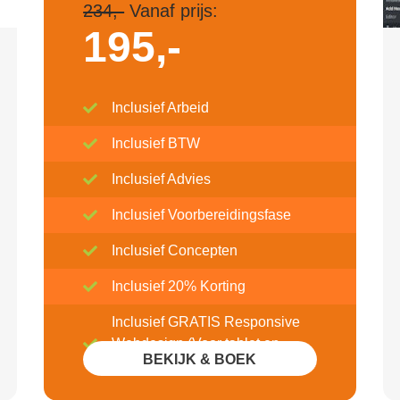
234,-
Vanaf prijs:
195,-
Inclusief Arbeid
Inclusief BTW
Inclusief Advies
Inclusief Voorbereidingsfase
Inclusief Concepten
Inclusief 20% Korting
Inclusief GRATIS Responsive
Webdesign (Voor tablet en
BEKIJK & BOEK
mobile)