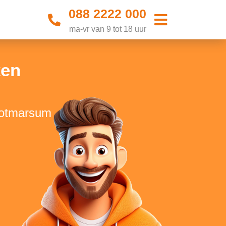
088 2222 000
ma-vr van 9 tot 18 uur
ken
Ootmarsum