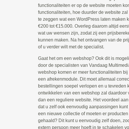
functionaliteiten er op de website moeten 
functionaliteiten, hoe duurder de website zal z
te zeggen wat een WordPress laten maken ko
€200 tot €15.000. Overleg daarom altijd eers
wat uw wensen zijn, zodat zij een prijsbere
kunnen maken. Na het ontvangen van de prijs
of u verder wilt met de specialist.
Gaat het om een webshop? Ook dit is mogeli
door de specialisten van Vandaag Multimedi
webshop komen er meer functionaliteiten bij 
een afrekenmodule. Dit moet allemaal correc
bestellingen soepel verlopen en u tevreden k
ontwikkelen van een webshop zal daardoor v
dan een reguliere website. Het voordeel aa
dat u zelf ook eenvoudig aanpassingen kunt 
een nieuwe collectie of moeten er producte
gehaald? Dit kunt u eenvoudig zelf doen, zod
extern persoon meer hoeft in te schakelen voo