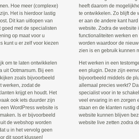
komen. Hoe meer (complexe)
heeft daarom de mogelijkh
ijn. Het is hierdoor lastig
te ontwikkelen. Zo blijft de
st. Dit kan uitlopen van
er aan de andere kant har
t goed met de specialisten
website. Zodra de website i
kening op maat voor u
functionaliteiten werken en
 kunt u er zelf voor kiezen
worden waardoor de nieuwe
zien is en gebruik kunnen
jk om te laten ontwikkelen
Het werken in een testomg
a uit Ootmarsum. Bij een
een plugin. Deze zijn eenvo
kijken zoals bijvoorbeeld
bijvoorbeeld middels de pl
t werken, zodat de
allemaal precies werkt? D
lanten krijgt en houdt. Het
specialist voor in te schak
aak ook iets duurder zijn
veel ervaring in en zorgen e
n een WordPress website is
staan en de klanten rustig 
maken. Is er bijvoorbeeld
website kunnen blijven bez
n uit de webshop worden
website live zetten zodra d
at u in het vervolg geen
r dit soort klussen!