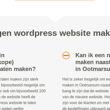
agen wordpress website ma
in
Kan ik een 
kope)
maken naast
laten maken?
in Ootmars
aten maken zijn sterk
Het is zeker mogelijk om e
t bijvoorbeeld mogelijk om
maken in Ootmarsum naast 
ar ook om bijvoorbeeld 100
bang te zijn dat de website 
n de website heeft de
van de nieuwe website. Het 
ress website te laten
zijn voor de klanten en me
te weten welke
de bestellingen uiteraard