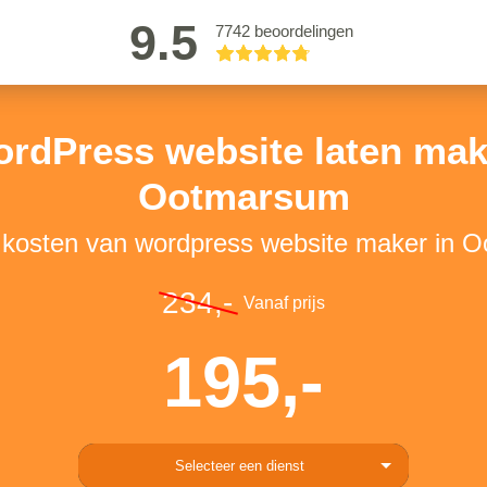
9.5
7742 beoordelingen
rdPress website laten ma
Ootmarsum
e kosten van wordpress website maker in 
234,-
Vanaf prijs
195,-
Selecteer een dienst