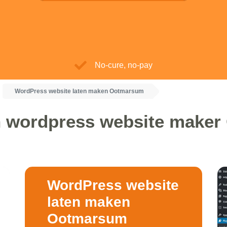
No-cure, no-pay
WordPress website laten maken Ootmarsum
n wordpress website make
WordPress website
laten maken
Ootmarsum