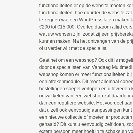
functionaliteiten er op de website moeten 
functionaliteiten, hoe duurder de website zal z
te zeggen wat een WordPress laten maken ko
€200 tot €15.000. Overleg daarom altijd eers
wat uw wensen zijn, zodat zij een prijsbere
kunnen maken. Na het ontvangen van de prijs
of u verder wilt met de specialist.
Gaat het om een webshop? Ook dit is mogeli
door de specialisten van Vandaag Multimedi
webshop komen er meer functionaliteiten bij 
een afrekenmodule. Dit moet allemaal correc
bestellingen soepel verlopen en u tevreden k
ontwikkelen van een webshop zal daardoor v
dan een reguliere website. Het voordeel aa
dat u zelf ook eenvoudig aanpassingen kunt 
een nieuwe collectie of moeten er producte
gehaald? Dit kunt u eenvoudig zelf doen, zod
extern persoon meer hoeft in te schakelen voo