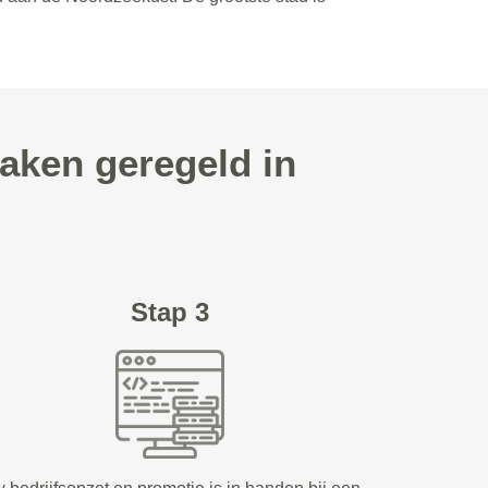
aken geregeld in
Stap 3