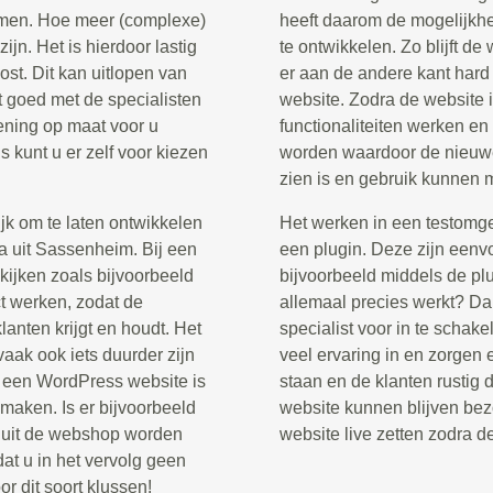
komen. Hoe meer (complexe)
heeft daarom de mogelijkh
ijn. Het is hierdoor lastig
te ontwikkelen. Zo blijft de
st. Dit kan uitlopen van
er aan de andere kant har
t goed met de specialisten
website. Zodra de website i
kening op maat voor u
functionaliteiten werken en
 kunt u er zelf voor kiezen
worden waardoor de nieuwe
zien is en gebruik kunnen
jk om te laten ontwikkelen
Het werken in een testomg
a uit Sassenheim. Bij een
een plugin. Deze zijn eenvo
kijken zoals bijvoorbeeld
bijvoorbeeld middels de pl
t werken, zodat de
allemaal precies werkt? D
lanten krijgt en houdt. Het
specialist voor in te schak
aak ook iets duurder zijn
veel ervaring in en zorgen e
n een WordPress website is
staan en de klanten rustig 
maken. Is er bijvoorbeeld
website kunnen blijven bez
n uit de webshop worden
website live zetten zodra d
at u in het vervolg geen
r dit soort klussen!