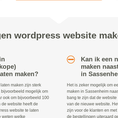
gen wordpress website ma
in
Kan ik een 
kope)
maken naast
laten maken?
in Sassenh
aten maken zijn sterk
Het is zeker mogelijk om e
t bijvoorbeeld mogelijk om
maken in Sassenheim naast
ar ook om bijvoorbeeld 100
bang te zijn dat de website 
n de website heeft de
van de nieuwe website. Het 
ress website te laten
zijn voor de klanten en me
te weten welke
de bestellingen uiteraard