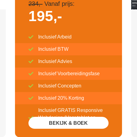
234,-
Vanaf prijs:
195,-
Inclusief Arbeid
Inclusief BTW
Inclusief Advies
Inclusief Voorbereidingsfase
Inclusief Concepten
Inclusief 20% Korting
Inclusief GRATIS Responsive
Webdesign (Voor tablet en
BEKIJK & BOEK
mobile)