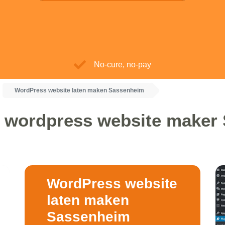
No-cure, no-pay
WordPress website laten maken Sassenheim
n wordpress website maker
WordPress website
laten maken
Sassenheim