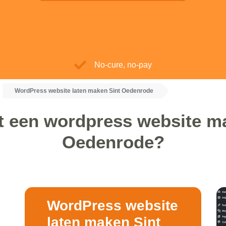
No-cure, no-pay
WordPress website laten maken Sint Oedenrode
t een wordpress website ma
Oedenrode?
WordPress website
laten maken Sint