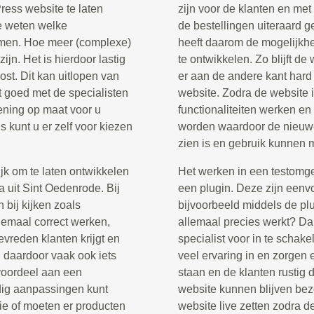
ress website te laten
zijn voor de klanten en me
te weten welke
de bestellingen uiteraard
komen. Hoe meer (complexe)
heeft daarom de mogelijkh
ijn. Het is hierdoor lastig
te ontwikkelen. Zo blijft de
st. Dit kan uitlopen van
er aan de andere kant har
t goed met de specialisten
website. Zodra de website i
kening op maat voor u
functionaliteiten werken en
 kunt u er zelf voor kiezen
worden waardoor de nieuwe
zien is en gebruik kunnen
jk om te laten ontwikkelen
Het werken in een testomg
 uit Sint Oedenrode. Bij
een plugin. Deze zijn eenvo
 bij kijken zoals
bijvoorbeeld middels de pl
lemaal correct werken,
allemaal precies werkt? D
evreden klanten krijgt en
specialist voor in te schak
 daardoor vaak ook iets
veel ervaring in en zorgen e
 voordeel aan een
staan en de klanten rustig 
dig aanpassingen kunt
website kunnen blijven bez
ie of moeten er producten
website live zetten zodra d