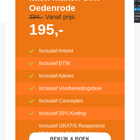
Oedenrode
234,-
Vanaf prijs:
195,-
Inclusief Arbeid
Inclusief BTW
Inclusief Advies
Inclusief Voorbereidingsfase
Inclusief Concepten
Inclusief 20% Korting
Inclusief GRATIS Responsive
Webdesign (Voor tablet en
BEKIJK & BOEK