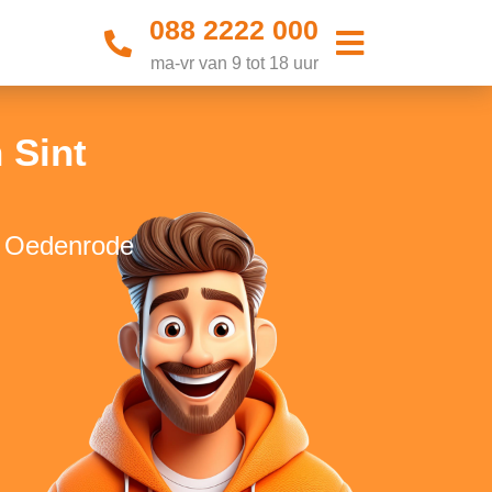
088 2222 000
ma-vr van 9 tot 18 uur
 Sint
t Oedenrode