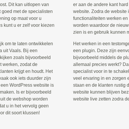
st. Dit kan uitlopen van
er aan de andere kant har
t goed met de specialisten
website. Zodra de website i
kening op maat voor u
functionaliteiten werken en
 kunt u er zelf voor kiezen
worden waardoor de nieuwe
zien is en gebruik kunnen
jk om te laten ontwikkelen
Het werken in een testomg
 uit Vaals. Bij een
een plugin. Deze zijn eenvo
kijken zoals bijvoorbeeld
bijvoorbeeld middels de pl
t werken, zodat de
allemaal precies werkt? D
lanten krijgt en houdt. Het
specialist voor in te schak
aak ook iets duurder zijn
veel ervaring in en zorgen e
n een WordPress website is
staan en de klanten rustig 
maken. Is er bijvoorbeeld
website kunnen blijven bez
n uit de webshop worden
website live zetten zodra d
at u in het vervolg geen
r dit soort klussen!