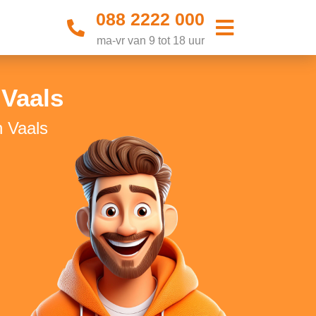
088 2222 000
ma-vr van 9 tot 18 uur
Vaals
n Vaals