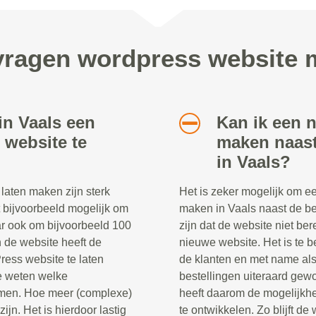
vragen wordpress website 
in Vaals een
Kan ik een 
website te
maken naast
in Vaals?
aten maken zijn sterk
Het is zeker mogelijk om e
t bijvoorbeeld mogelijk om
maken in Vaals naast de be
ar ook om bijvoorbeeld 100
zijn dat de website niet ber
n de website heeft de
nieuwe website. Het is te be
ress website te laten
de klanten en met name al
te weten welke
bestellingen uiteraard ge
komen. Hoe meer (complexe)
heeft daarom de mogelijkh
ijn. Het is hierdoor lastig
te ontwikkelen. Zo blijft de