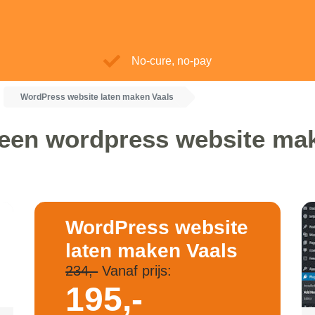
No-cure, no-pay
WordPress website laten maken Vaals
 een wordpress website mak
WordPress website
laten maken Vaals
234,-
Vanaf prijs:
195,-