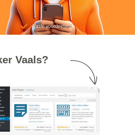
Vaste voordeelprijs
er Vaals?