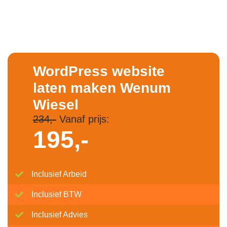
WordPress website
laten maken Wenum
Wiesel
234,-
Vanaf prijs:
195,-
Inclusief Arbeid
Inclusief BTW
Inclusief Advies