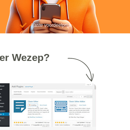
Vaste voordeelprijs
ker Wezep?