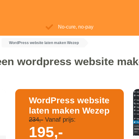
No-cure, no-pay
WordPress website laten maken Wezep
een wordpress website ma
WordPress website
laten maken Wezep
234,-
Vanaf prijs:
195,-