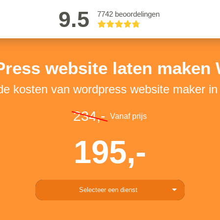
9.5
7742 beoordelingen
ress website laten maken
 de kosten van wordpress website maker i
234,-
Vanaf prijs
195,-
Selecteer een dienst