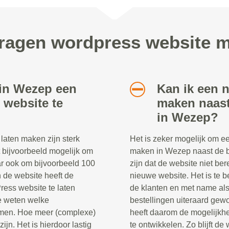
vragen wordpress website 
 in Wezep een
Kan ik een 
website te
maken naast
in Wezep?
aten maken zijn sterk
Het is zeker mogelijk om e
t bijvoorbeeld mogelijk om
maken in Wezep naast de be
ar ook om bijvoorbeeld 100
zijn dat de website niet ber
n de website heeft de
nieuwe website. Het is te be
ress website te laten
de klanten en met name al
te weten welke
bestellingen uiteraard ge
komen. Hoe meer (complexe)
heeft daarom de mogelijkh
ijn. Het is hierdoor lastig
te ontwikkelen. Zo blijft de