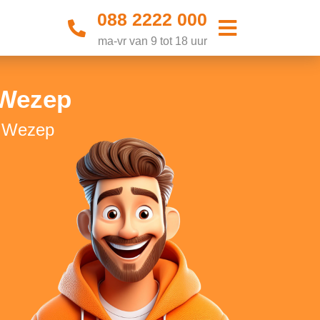
088 2222 000
ma-vr van 9 tot 18 uur
 Wezep
n Wezep