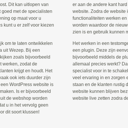
st. Dit kan uitlopen van
er aan de andere kant har
t goed met de specialisten
website. Zodra de website i
kening op maat voor u
functionaliteiten werken en
 kunt u er zelf voor kiezen
worden waardoor de nieuwe
zien is en gebruik kunnen
jk om te laten ontwikkelen
Het werken in een testomg
a uit Wezep. Bij een
een plugin. Deze zijn eenvo
kijken zoals bijvoorbeeld
bijvoorbeeld middels de pl
t werken, zodat de
allemaal precies werkt? D
lanten krijgt en houdt. Het
specialist voor in te schak
aak ook iets duurder zijn
veel ervaring in en zorgen e
n een WordPress website is
staan en de klanten rustig 
maken. Is er bijvoorbeeld
website kunnen blijven bez
n uit de webshop worden
website live zetten zodra d
at u in het vervolg geen
r dit soort klussen!