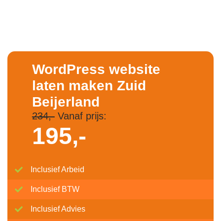
WordPress website
laten maken Zuid
Beijerland
234,-
Vanaf prijs:
195,-
Inclusief Arbeid
Inclusief BTW
Inclusief Advies