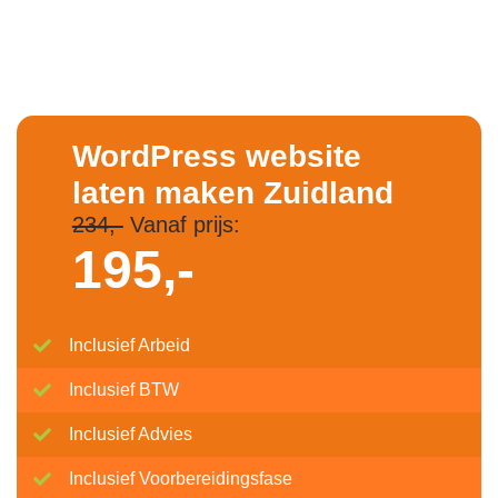
WordPress website
laten maken Zuidland
234,-
Vanaf prijs:
195,-
Inclusief Arbeid
Inclusief BTW
Inclusief Advies
Inclusief Voorbereidingsfase